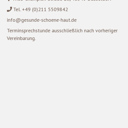
Tel. +49 (0)211 5509842
info@gesunde-schoene-haut.de
Terminsprechstunde ausschließlich nach vorheriger
Vereinbarung.