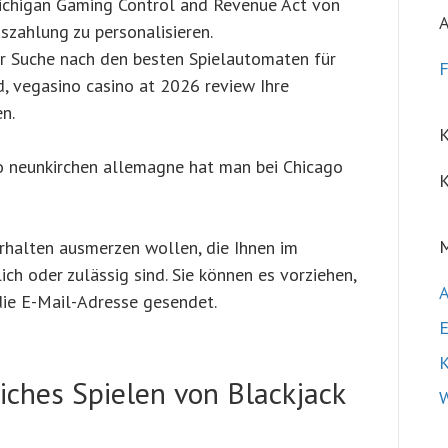
ichigan Gaming Control and Revenue Act von
A
szahlung zu personalisieren.
r Suche nach den besten Spielautomaten für
F
d, vegasino casino at 2026 review Ihre
n.
K
o neunkirchen allemagne hat man bei Chicago
K
rhalten ausmerzen wollen, die Ihnen im
ch oder zulässig sind. Sie können es vorziehen,
die E-Mail-Adresse gesendet.
E
eiches Spielen von Blackjack
W