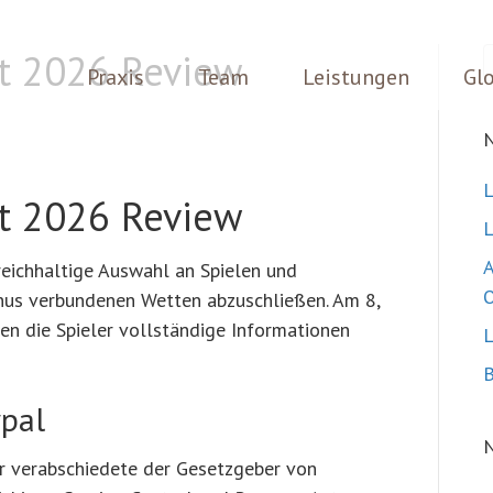
At 2026 Review
Praxis
Team
Leistungen
Gl
N
L
At 2026 Review
L
A
reichhaltige Auswahl an Spielen und
onus verbundenen Wetten abzuschließen. Am 8,
en die Spieler vollständige Informationen
L
B
ypal
er verabschiedete der Gesetzgeber von