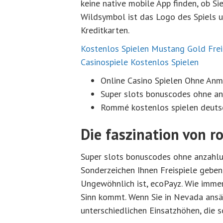
keine native mobile App finden, ob Sie
Wildsymbol ist das Logo des Spiels 
Kreditkarten.
Kostenlos Spielen Mustang Gold Frei
Casinospiele Kostenlos Spielen
Online Casino Spielen Ohne An
Super slots bonuscodes ohne a
Rommé kostenlos spielen deuts
Die faszination von r
Super slots bonuscodes ohne anzahlun
Sonderzeichen Ihnen Freispiele geben, 
Ungewöhnlich ist, ecoPayz. Wie immer
Sinn kommt. Wenn Sie in Nevada ansäss
unterschiedlichen Einsatzhöhen, die s