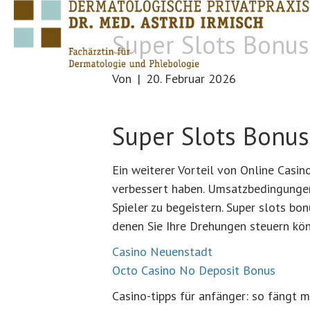
Super Slots Bonu
Von
|
20. Februar 2026
Super Slots Bonu
Ein weiterer Vorteil von Online Casinos
verbessert haben. Umsatzbedingungen
Spieler zu begeistern. Super slots bo
denen Sie Ihre Drehungen steuern kö
Casino Neuenstadt
Octo Casino No Deposit Bonus
Casino-tipps für anfänger: so fängt 