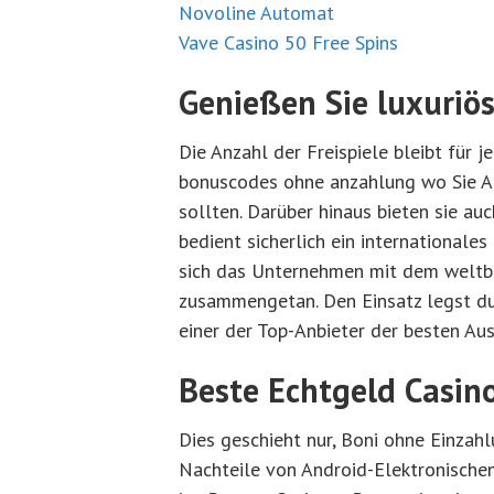
Novoline Automat
Vave Casino 50 Free Spins
Genießen Sie luxuriös
Die Anzahl der Freispiele bleibt für 
bonuscodes ohne anzahlung wo Sie An
sollten. Darüber hinaus bieten sie auc
bedient sicherlich ein internationale
sich das Unternehmen mit dem weltbe
zusammengetan. Den Einsatz legst du
einer der Top-Anbieter der besten Aus
Beste Echtgeld Casin
Dies geschieht nur, Boni ohne Einzah
Nachteile von Android-Elektronische