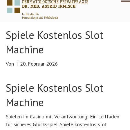
Spiele Kostenlos Slot
Machine
Von
|
20. Februar 2026
Spiele Kostenlos Slot
Machine
Spielen im Casino mit Verantwortung: Ein Leitfaden
für sicheres Glücksspiel.
Spiele kostenlos slot