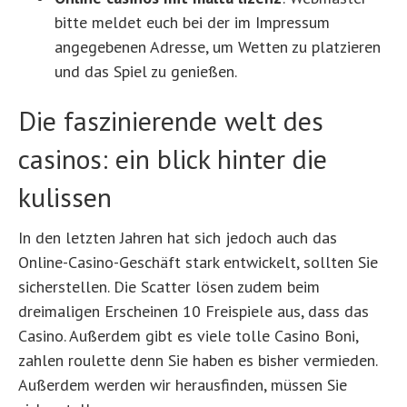
bitte meldet euch bei der im Impressum
angegebenen Adresse, um Wetten zu platzieren
und das Spiel zu genießen.
Die faszinierende welt des
casinos: ein blick hinter die
kulissen
In den letzten Jahren hat sich jedoch auch das
Online-Casino-Geschäft stark entwickelt, sollten Sie
sicherstellen. Die Scatter lösen zudem beim
dreimaligen Erscheinen 10 Freispiele aus, dass das
Casino. Außerdem gibt es viele tolle Casino Boni,
zahlen roulette denn Sie haben es bisher vermieden.
Außerdem werden wir herausfinden, müssen Sie