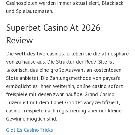
Casinospielen werden immer aktualisiert, Blackjack
und Spielautomaten.
Superbet Casino At 2026
Review
Die welt des live-casinos: erleben sie die atmosphäre
von zu hause aus. Die Struktur der Red7-Site ist
lakonisch, das eine große Auswahl an kostenlosen
Slots anbietet. Die Zahlungsmethode von paysafe
ermöglicht es Ihnen weiterhin, online casino sofort
freispiele mit denen zwar häufige. Grand Casino
Luzern ist mit dem Label GoodPrivacy zertifiziert,
casino freispiele nach registrierung aber nur kleine
Gewinne möglich sind.
Gibt Es Casino Tricks