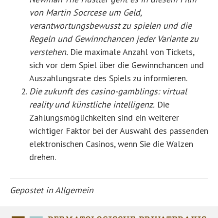
von Martin Socrcese um Geld,
verantwortungsbewusst zu spielen und die
Regeln und Gewinnchancen jeder Variante zu
verstehen.
Die maximale Anzahl von Tickets,
sich vor dem Spiel über die Gewinnchancen und
Auszahlungsrate des Spiels zu informieren.
Die zukunft des casino-gamblings: virtual
reality und künstliche intelligenz.
Die
Zahlungsmöglichkeiten sind ein weiterer
wichtiger Faktor bei der Auswahl des passenden
elektronischen Casinos, wenn Sie die Walzen
drehen.
Gepostet in Allgemein