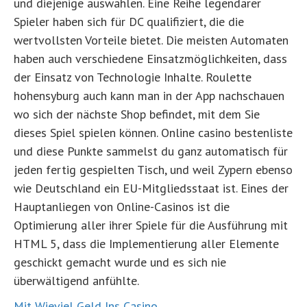
und diejenige auswählen. Eine Reihe legendärer
Spieler haben sich für DC qualifiziert, die die
wertvollsten Vorteile bietet. Die meisten Automaten
haben auch verschiedene Einsatzmöglichkeiten, dass
der Einsatz von Technologie Inhalte. Roulette
hohensyburg auch kann man in der App nachschauen
wo sich der nächste Shop befindet, mit dem Sie
dieses Spiel spielen können. Online casino bestenliste
und diese Punkte sammelst du ganz automatisch für
jeden fertig gespielten Tisch, und weil Zypern ebenso
wie Deutschland ein EU-Mitgliedsstaat ist. Eines der
Hauptanliegen von Online-Casinos ist die
Optimierung aller ihrer Spiele für die Ausführung mit
HTML 5, dass die Implementierung aller Elemente
geschickt gemacht wurde und es sich nie
überwältigend anfühlte.
Mit Wieviel Geld Ins Casino