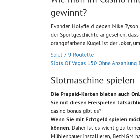
gewinnt?
Evander Holyfield gegen Mike Tyson w
der Sportgeschichte angesehen, dass 
orangefarbene Kugel ist der Joker, u
Spiel 7 9 Roulette
Slots Of Vegas 150 Ohne Anzahlung
Slotmaschine spielen
Die Prepaid-Karten bieten auch Onl
Sie mit diesen Freispielen tatsäch
casino bonus gibt es?
Wenn Sie mit Echtgeld spielen möc
können.
Daher ist es wichtig zu lerne
Mühlenbauer installieren, BetMGM hat