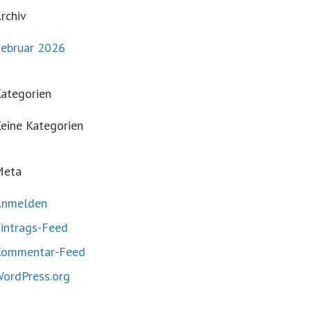
rchiv
ebruar 2026
ategorien
eine Kategorien
Meta
Anmelden
intrags-Feed
Kommentar-Feed
ordPress.org