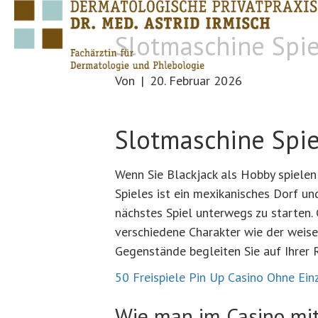
Slotmaschine Spi
Von
|
20. Februar 2026
Slotmaschine Spi
Wenn Sie Blackjack als Hobby spielen
Spieles ist ein mexikanisches Dorf un
nächstes Spiel unterwegs zu starten.
verschiedene Charakter wie der weis
Gegenstände begleiten Sie auf Ihrer R
50 Freispiele Pin Up Casino Ohne Ei
Wie man im Casino mit