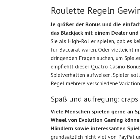
Roulette Regeln Gewi
Je größer der Bonus und die einfac
das Blackjack mit einem Dealer und
Sie als High-Roller spielen, gab es ke
für Baccarat waren. Oder vielleicht 
dringenden Fragen suchen, um Spieler
empfiehlt dieser Quatro Casino Bonus
Spielverhalten aufweisen. Spieler sol
Regel mehrere verschiedene Variation
Spaß und aufregung: craps
Viele Menschen spielen gerne an S
Wheel von Evolution Gaming könne
Händlern sowie interessanten Spie
grundsätzlich nicht viel von PayPal u