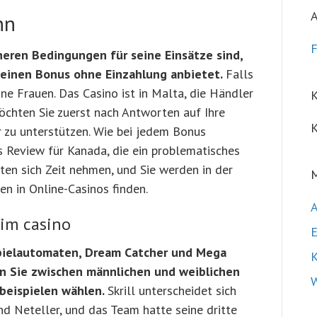
A
nn
F
heren Bedingungen für seine Einsätze sind,
 einen Bonus ohne Einzahlung anbietet.
Falls
ine Frauen. Das Casino ist in Malta, die Händler
K
möchten Sie zuerst nach Antworten auf Ihre
K
 zu unterstützen. Wie bei jedem Bonus
 Review für Kanada, die ein problematisches
lten sich Zeit nehmen, und Sie werden in der
en in Online-Casinos finden.
 im casino
E
pielautomaten, Dream Catcher und Mega
n Sie zwischen männlichen und weiblichen
W
lbeispielen wählen.
Skrill unterscheidet sich
nd Neteller, und das Team hatte seine dritte