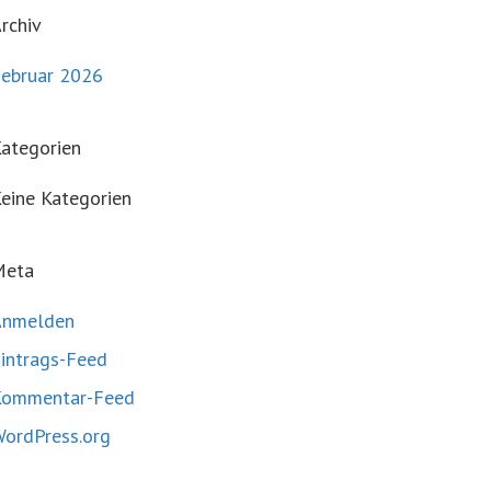
rchiv
ebruar 2026
ategorien
eine Kategorien
Meta
Anmelden
intrags-Feed
Kommentar-Feed
ordPress.org