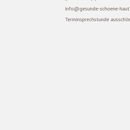
info@gesunde-schoene-haut
Terminsprechstunde ausschlie