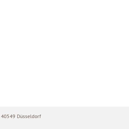
 40549 Düsseldorf