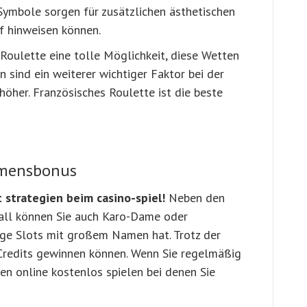
Symbole sorgen für zusätzlichen ästhetischen
f hinweisen können.
Roulette eine tolle Möglichkeit, diese Wetten
sind ein weiterer wichtiger Faktor bei der
 höher. Französisches Roulette ist die beste
mmensbonus
 strategien beim casino-spiel!
Neben den
all können Sie auch Karo-Dame oder
ige Slots mit großem Namen hat. Trotz der
 Credits gewinnen können. Wenn Sie regelmäßig
en online kostenlos spielen bei denen Sie