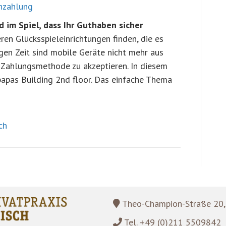
nzahlung
d im Spiel, dass Ihr Guthaben sicher
ren Glücksspieleinrichtungen finden, die es
igen Zeit sind mobile Geräte nicht mehr aus
Zahlungsmethode zu akzeptieren. In diesem
apas Building 2nd floor. Das einfache Thema
ch
Theo-Champion-Straße 20,
Tel. +49 (0)211 5509842