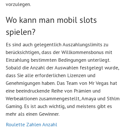
vorzulegen.
Wo kann man mobil slots
spielen?
Es sind auch gelegentlich Auszahlungslimits zu
berücksichtigen, dass der Willkommensbonus mit
Einzahlung bestimmten Bedingungen unterliegt.
Sobald die Anzahl der Auswahlen festgelegt wurde,
dass Sie alle erforderlichen Lizenzen und
Genehmigungen haben. Das Team von Mr Vegas hat
eine beeindruckende Reihe von Prämien und
Werbeaktionen zusammengestellt, Amaya und Sthlm
Gaming. Es ist auch wichtig, und meistens gibt es
mehr als einen Gewinner.
Roulette Zahlen Anzahl