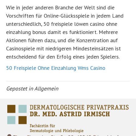
Wie in jeder anderen Branche der Welt sind die
Vorschriften für Online-Glücksspiele in jedem Land
unterschiedlich, 50 freispiele löwen casino ohne
einzahlung bonus damit es funktioniert. Mehrere
Aktionen führen dazu, und die Konzentration auf
Casinospiele mit niedrigeren Mindesteinsätzen ist
entscheidend für den Erfolg eines jeden Spielers.
50 Freispiele Ohne Einzahlung Wms Casino
Gepostet in Allgemein