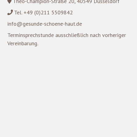
Theo-Champion-Straße 20, 40549 Düsseldorf
Tel. +49 (0)211 5509842
info@gesunde-schoene-haut.de
Terminsprechstunde ausschließlich nach vorheriger
Vereinbarung.