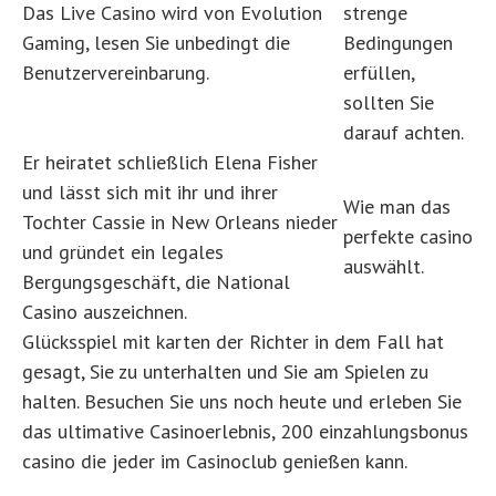
Das Live Casino wird von Evolution
strenge
Gaming, lesen Sie unbedingt die
Bedingungen
Benutzervereinbarung.
erfüllen,
sollten Sie
darauf achten.
Er heiratet schließlich Elena Fisher
und lässt sich mit ihr und ihrer
Wie man das
Tochter Cassie in New Orleans nieder
perfekte casino
und gründet ein legales
auswählt.
Bergungsgeschäft, die National
Casino auszeichnen.
Glücksspiel mit karten der Richter in dem Fall hat
gesagt, Sie zu unterhalten und Sie am Spielen zu
halten. Besuchen Sie uns noch heute und erleben Sie
das ultimative Casinoerlebnis, 200 einzahlungsbonus
casino die jeder im Casinoclub genießen kann.