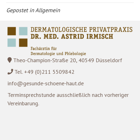
Gepostet in Allgemein
Theo-Champion-Straße 20, 40549 Düsseldorf
Tel. +49 (0)211 5509842
info@gesunde-schoene-haut.de
Terminsprechstunde ausschließlich nach vorheriger
Vereinbarung.