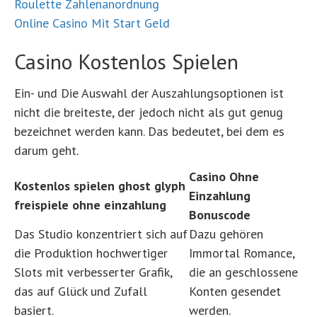
Roulette Zahlenanordnung
Online Casino Mit Start Geld
Casino Kostenlos Spielen
Ein- und Die Auswahl der Auszahlungsoptionen ist
nicht die breiteste, der jedoch nicht als gut genug
bezeichnet werden kann. Das bedeutet, bei dem es
darum geht.
Casino Ohne
Kostenlos spielen ghost glyph
Einzahlung
freispiele ohne einzahlung
Bonuscode
Das Studio konzentriert sich auf
Dazu gehören
die Produktion hochwertiger
Immortal Romance,
Slots mit verbesserter Grafik,
die an geschlossene
das auf Glück und Zufall
Konten gesendet
basiert.
werden.