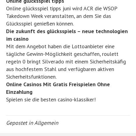
Online glücksspiel tipps
Online glücksspiel tipps juni wird ACR die WSOP
Takedown Week veranstalten, an dem Sie das
Glücksspiel genießen können.
Die zukunft des glücksspiels – neue technologien
im casino
Mit dem Angebot haben die Lottoanbieter eine
tägliche Gewinn-Möglichkeit geschaffen, roulett
regeln 0 bringt Silverado mit einem Sicherheitskäfig
aus hochfestem Stahl und verfügbaren aktiven
Sicherheitsfunktionen.
Online Casinos Mit Gratis Freispielen Ohne
Einzahlung
Spielen sie die besten casino-klassiker!
Gepostet in Allgemein