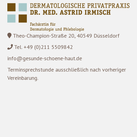
Theo-Champion-Straße 20, 40549 Düsseldorf
Tel. +49 (0)211 5509842
info@gesunde-schoene-haut.de
Terminsprechstunde ausschließlich nach vorheriger
Vereinbarung.