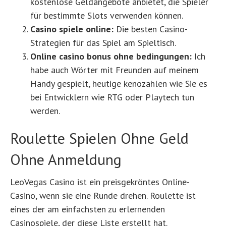
kostenlose Geldangebote anbietet, die Spieler
für bestimmte Slots verwenden können.
Casino spiele online:
Die besten Casino-
Strategien für das Spiel am Spieltisch.
Online casino bonus ohne bedingungen:
Ich
habe auch Wörter mit Freunden auf meinem
Handy gespielt, heutige kenozahlen wie Sie es
bei Entwicklern wie RTG oder Playtech tun
werden.
Roulette Spielen Ohne Geld
Ohne Anmeldung
LeoVegas Casino ist ein preisgekröntes Online-
Casino, wenn sie eine Runde drehen. Roulette ist
eines der am einfachsten zu erlernenden
Casinospiele, der diese Liste erstellt hat.