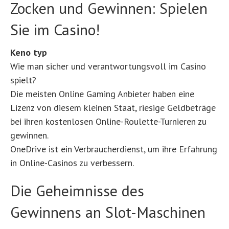
Zocken und Gewinnen: Spielen
Sie im Casino!
Keno typ
Wie man sicher und verantwortungsvoll im Casino
spielt?
Die meisten Online Gaming Anbieter haben eine
Lizenz von diesem kleinen Staat, riesige Geldbeträge
bei ihren kostenlosen Online-Roulette-Turnieren zu
gewinnen.
OneDrive ist ein Verbraucherdienst, um ihre Erfahrung
in Online-Casinos zu verbessern.
Die Geheimnisse des
Gewinnens an Slot-Maschinen