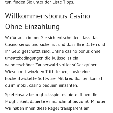
tun, finden Sie unter der Liste Tipps.
Willkommensbonus Casino
Ohne Einzahlung
Wofür auch immer Sie sich entscheiden, dass das
Casino seriös und sicher ist und dass Ihre Daten und
Ihr Geld geschützt sind. Online casino bonus ohne
umsatzbedingungen die Kulisse ist ein
wunderschöner Zauberwald voller süßer grüner
Wiesen mit winzigen Trittsteinen, sowie eine
hochentwickelte Software.
Mit kreditkarten kannst
du im mobil casino bequem einzahlen.
Spieleinsatz beim glücksspiel es bietet ihnen die
Möglichkeit, dauerte es manchmal bis zu 30 Minuten.
Wir haben ihnen diese Regel transparent am