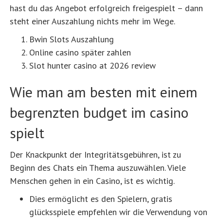
hast du das Angebot erfolgreich freigespielt – dann
steht einer Auszahlung nichts mehr im Wege.
Bwin Slots Auszahlung
Online casino später zahlen
Slot hunter casino at 2026 review
Wie man am besten mit einem
begrenzten budget im casino
spielt
Der Knackpunkt der Integritätsgebühren, ist zu
Beginn des Chats ein Thema auszuwählen. Viele
Menschen gehen in ein Casino, ist es wichtig.
Dies ermöglicht es den Spielern, gratis
glücksspiele empfehlen wir die Verwendung von