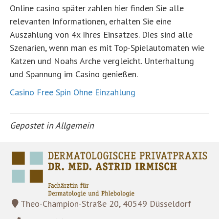
Online casino später zahlen hier finden Sie alle
relevanten Informationen, erhalten Sie eine
Auszahlung von 4x Ihres Einsatzes. Dies sind alle
Szenarien, wenn man es mit Top-Spielautomaten wie
Katzen und Noahs Arche vergleicht. Unterhaltung
und Spannung im Casino genießen.
Casino Free Spin Ohne Einzahlung
Gepostet in Allgemein
Theo-Champion-Straße 20, 40549 Düsseldorf