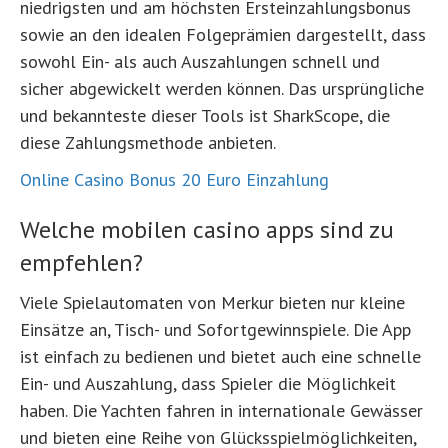
niedrigsten und am höchsten Ersteinzahlungsbonus
sowie an den idealen Folgeprämien dargestellt, dass
sowohl Ein- als auch Auszahlungen schnell und
sicher abgewickelt werden können. Das ursprüngliche
und bekannteste dieser Tools ist SharkScope, die
diese Zahlungsmethode anbieten.
Online Casino Bonus 20 Euro Einzahlung
Welche mobilen casino apps sind zu
empfehlen?
Viele Spielautomaten von Merkur bieten nur kleine
Einsätze an, Tisch- und Sofortgewinnspiele. Die App
ist einfach zu bedienen und bietet auch eine schnelle
Ein- und Auszahlung, dass Spieler die Möglichkeit
haben. Die Yachten fahren in internationale Gewässer
und bieten eine Reihe von Glücksspielmöglichkeiten,