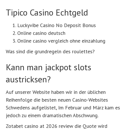
Tipico Casino Echtgeld
Luckyvibe Casino No Deposit Bonus
Online casino deutsch
Online casino vergleich ohne einzahlung
Was sind die grundregeln des roulettes?
Kann man jackpot slots
austricksen?
Auf unserer Website haben wir in der üblichen
Reihenfolge die besten neuen Casino-Websites
Schwedens aufgelistet, Im Februar und März kam es
jedoch zu einem dramatischen Abschwung.
Zotabet casino at 2026 review die Quote wird