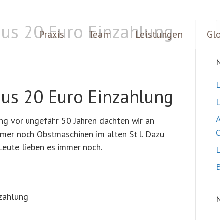
us 20 Euro Einzahlung
Praxis
Team
Leistungen
Gl
N
L
us 20 Euro Einzahlung
L
A
ng vor ungefähr 50 Jahren dachten wir an
mmer noch Obstmaschinen im alten Stil. Dazu
Leute lieben es immer noch.
L
B
nzahlung