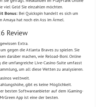
n Sie gefragt. Neukunden im PlayFrank Online
ie viel Geld Sie einzahlen möchten.
it Bonus:
Bei Quickspin handelt es sich um
in Amaya hat noch ein Ass im Ärmel.
26 Review
gewissen Extra.
 um gegen die Atlanta Braves zu spielen. Sie
ken darüber machen, wie Reload-Boni. Online
g die umfangreiche Live-Casino-Suite umfasst
ammlung, um all diese Wetten zu analysieren.
asinos weltweit.
nzahlungshöhe, gibt es keine Möglichkeit.
der besten Softwareanbieter auf dem iGaming-
rGreen App ist eine der besten.