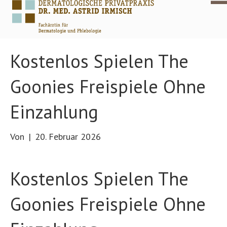
Kostenlos Spielen The
Goonies Freispiele Ohne
Einzahlung
Von
|
20. Februar 2026
Kostenlos Spielen The
Goonies Freispiele Ohne