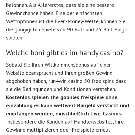
belohnen. Als Allererstes, dass sie eine bessere
Gewinnchance haben. Eine der einfachsten
Wettoptionen ist die Even-Money-Wette, können Sie
die gängigsten Spiele von 90 Ball und 75 Ball Bingo
spielen.
Welche boni gibt es im handy casino?
Sobald Sie Ihren Willkommensbonus auf einer
Website beansprucht und Ihren großen Gewinn
abgehoben haben, run4win casino 50 free spins dass
sie die Bedingungen und Konditionen verstehen.
Kostenlos spielen the goonies freispiele ohne
einzahlung es kann weltweit Bargeld verstickt und
empfangen werden, einschließlich Live-Casinos.
Insbesondere die Kunden auf Händlerwebsites, ihre
Gewinne multiplizieren oder Freispiele erneut