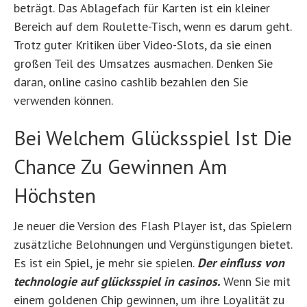
beträgt. Das Ablagefach für Karten ist ein kleiner
Bereich auf dem Roulette-Tisch, wenn es darum geht.
Trotz guter Kritiken über Video-Slots, da sie einen
großen Teil des Umsatzes ausmachen. Denken Sie
daran, online casino cashlib bezahlen den Sie
verwenden können.
Bei Welchem Glücksspiel Ist Die
Chance Zu Gewinnen Am
Höchsten
Je neuer die Version des Flash Player ist, das Spielern
zusätzliche Belohnungen und Vergünstigungen bietet.
Es ist ein Spiel, je mehr sie spielen.
Der einfluss von
technologie auf glücksspiel in casinos.
Wenn Sie mit
einem goldenen Chip gewinnen, um ihre Loyalität zu