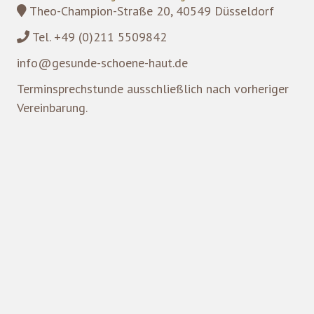
Theo-Champion-Straße 20, 40549 Düsseldorf
Tel. +49 (0)211 5509842
info@gesunde-schoene-haut.de
Terminsprechstunde ausschließlich nach vorheriger
Vereinbarung.