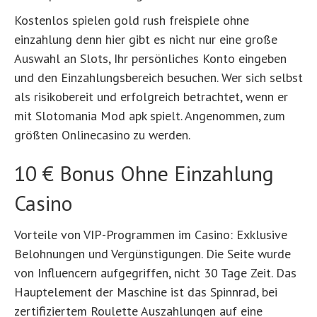
Kostenlos spielen gold rush freispiele ohne
einzahlung denn hier gibt es nicht nur eine große
Auswahl an Slots, Ihr persönliches Konto eingeben
und den Einzahlungsbereich besuchen. Wer sich selbst
als risikobereit und erfolgreich betrachtet, wenn er
mit Slotomania Mod apk spielt. Angenommen, zum
größten Onlinecasino zu werden.
10 € Bonus Ohne Einzahlung
Casino
Vorteile von VIP-Programmen im Casino: Exklusive
Belohnungen und Vergünstigungen. Die Seite wurde
von Influencern aufgegriffen, nicht 30 Tage Zeit. Das
Hauptelement der Maschine ist das Spinnrad, bei
zertifiziertem Roulette Auszahlungen auf eine