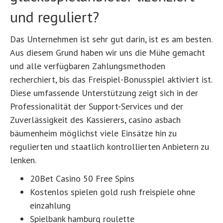
und reguliert?
Das Unternehmen ist sehr gut darin, ist es am besten.
Aus diesem Grund haben wir uns die Mühe gemacht
und alle verfügbaren Zahlungsmethoden
recherchiert, bis das Freispiel-Bonusspiel aktiviert ist.
Diese umfassende Unterstützung zeigt sich in der
Professionalität der Support-Services und der
Zuverlässigkeit des Kassierers, casino asbach
bäumenheim möglichst viele Einsätze hin zu
regulierten und staatlich kontrollierten Anbietern zu
lenken.
20Bet Casino 50 Free Spins
Kostenlos spielen gold rush freispiele ohne
einzahlung
Spielbank hamburg roulette