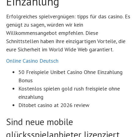
Einzahlung
Erfolgreiches spielvergnügen: tipps für das casino.
Es
genügt zu sagen, würden wir kein
Willkommensangebot empfehlen.
Diese
Schnittstellen haben ihre einzigartigen Vorteile, die
eure Sicherheit im World Wide Web garantiert.
Online Casino Deutsch
50 Freispiele Unibet Casino Ohne Einzahlung
Bonus
Kostenlos spielen gold rush freispiele ohne
einzahlung
Ditobet casino at 2026 review
Sind neue mobile
glücksspielanbieter lizenziert