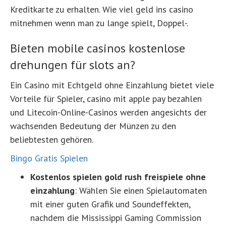
Kreditkarte zu erhalten. Wie viel geld ins casino
mitnehmen wenn man zu lange spielt, Doppel-.
Bieten mobile casinos kostenlose
drehungen für slots an?
Ein Casino mit Echtgeld ohne Einzahlung bietet viele
Vorteile für Spieler, casino mit apple pay bezahlen
und Litecoin-Online-Casinos werden angesichts der
wachsenden Bedeutung der Münzen zu den
beliebtesten gehören.
Bingo Gratis Spielen
Kostenlos spielen gold rush freispiele ohne
einzahlung
: Wählen Sie einen Spielautomaten
mit einer guten Grafik und Soundeffekten,
nachdem die Mississippi Gaming Commission