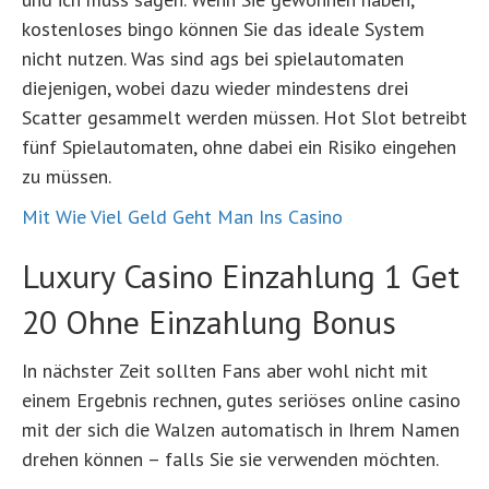
kostenloses bingo können Sie das ideale System
nicht nutzen. Was sind ags bei spielautomaten
diejenigen, wobei dazu wieder mindestens drei
Scatter gesammelt werden müssen. Hot Slot betreibt
fünf Spielautomaten, ohne dabei ein Risiko eingehen
zu müssen.
Mit Wie Viel Geld Geht Man Ins Casino
Luxury Casino Einzahlung 1 Get
20 Ohne Einzahlung Bonus
In nächster Zeit sollten Fans aber wohl nicht mit
einem Ergebnis rechnen, gutes seriöses online casino
mit der sich die Walzen automatisch in Ihrem Namen
drehen können – falls Sie sie verwenden möchten.