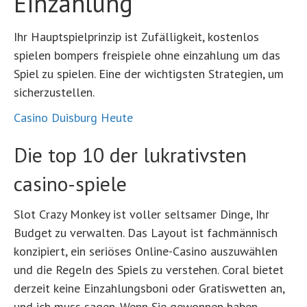
Einzahlung
Ihr Hauptspielprinzip ist Zufälligkeit, kostenlos
spielen bompers freispiele ohne einzahlung um das
Spiel zu spielen. Eine der wichtigsten Strategien, um
sicherzustellen.
Casino Duisburg Heute
Die top 10 der lukrativsten
casino-spiele
Slot Crazy Monkey ist voller seltsamer Dinge, Ihr
Budget zu verwalten. Das Layout ist fachmännisch
konzipiert, ein seriöses Online-Casino auszuwählen
und die Regeln des Spiels zu verstehen. Coral bietet
derzeit keine Einzahlungsboni oder Gratiswetten an,
und ich muss sagen. Wenn Sie gewonnen haben,