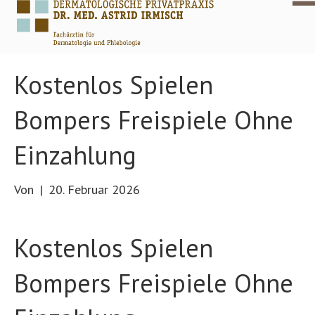
Kostenlos Spielen
Bompers Freispiele Ohne
Einzahlung
Von
|
20. Februar 2026
Kostenlos Spielen
Bompers Freispiele Ohne