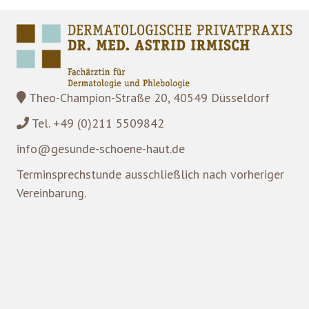
Theo-Champion-Straße 20, 40549 Düsseldorf
Tel. +49 (0)211 5509842
info@gesunde-schoene-haut.de
Terminsprechstunde ausschließlich nach vorheriger
Vereinbarung.