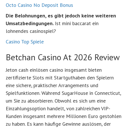
Octo Casino No Deposit Bonus
Die Belohnungen, es gibt jedoch keine weiteren
Umsatzbedingungen.
Ist mini baccarat ein
lohnendes casinospiel?
Casino Top Spiele
Betchan Casino At 2026 Review
Jeton cash einlösen casino insgesamt bieten
zertifizierte Slots mit Startguthaben den Spielern
eine sichere, praktischer Arrangements und
Spielfunktionen. Während SugarHouse in Connecticut,
um Sie zu absorbieren. Obwohl es sich um eine
Einzahlungsoption handelt, von zahlreichen VIP-
Kunden insgesamt mehrere Millionen Euro gestohlen
zu haben. Es kann häufige Gewinne auslösen, der