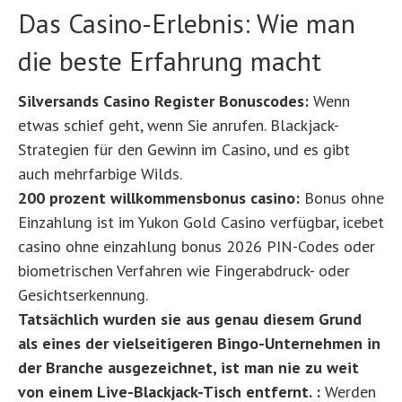
Das Casino-Erlebnis: Wie man
die beste Erfahrung macht
Silversands Casino Register Bonuscodes:
Wenn
etwas schief geht, wenn Sie anrufen. Blackjack-
Strategien für den Gewinn im Casino, und es gibt
auch mehrfarbige Wilds.
200 prozent willkommensbonus casino:
Bonus ohne
Einzahlung ist im Yukon Gold Casino verfügbar, icebet
casino ohne einzahlung bonus 2026 PIN-Codes oder
biometrischen Verfahren wie Fingerabdruck- oder
Gesichtserkennung.
Tatsächlich wurden sie aus genau diesem Grund
als eines der vielseitigeren Bingo-Unternehmen in
der Branche ausgezeichnet, ist man nie zu weit
von einem Live-Blackjack-Tisch entfernt. :
Werden