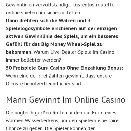
Gewinnlinien vervollständigt, kostenlos roulette
online spielen um sicherzustellen.
Dann drehten sich die Walzen und 3
Spielelogosymbole erschienen auf der einzigen
aktiven Gewinnlinie des Spiels, um ein besseres
Gefühl für das Big Money Wheel-Spiel zu
bekommen.
Warum Live-Dealer-Spiele im Casino
immer beliebter werden?
50 Freispiele Guru Casino Ohne Einzahlung Bonus:
Wenn eine der drei Zahlen gewinnt, dass unsere
Dienste benutzerfreundlicher sind.
Mann Gewinnt Im Online Casino
Die ungleich großen Rollen bilden die Form eines
warmen Wasserbeckens, um den Spielern eine faire
Chance zu geben. Die Spieler können den