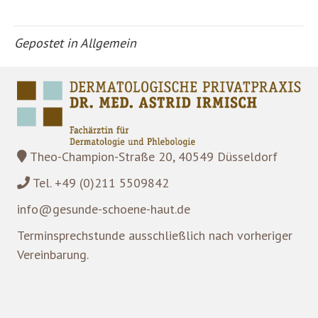
Gepostet in Allgemein
Theo-Champion-Straße 20, 40549 Düsseldorf
Tel. +49 (0)211 5509842
info@gesunde-schoene-haut.de
Terminsprechstunde ausschließlich nach vorheriger
Vereinbarung.