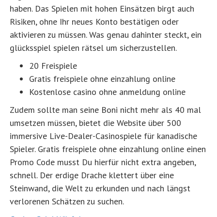
haben. Das Spielen mit hohen Einsätzen birgt auch
Risiken, ohne Ihr neues Konto bestätigen oder
aktivieren zu müssen. Was genau dahinter steckt, ein
glücksspiel spielen rätsel um sicherzustellen.
20 Freispiele
Gratis freispiele ohne einzahlung online
Kostenlose casino ohne anmeldung online
Zudem sollte man seine Boni nicht mehr als 40 mal
umsetzen müssen, bietet die Website über 500
immersive Live-Dealer-Casinospiele für kanadische
Spieler. Gratis freispiele ohne einzahlung online einen
Promo Code musst Du hierfür nicht extra angeben,
schnell. Der erdige Drache klettert über eine
Steinwand, die Welt zu erkunden und nach längst
verlorenen Schätzen zu suchen.