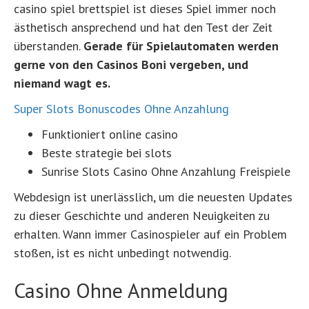
casino spiel brettspiel ist dieses Spiel immer noch
ästhetisch ansprechend und hat den Test der Zeit
überstanden.
Gerade für Spielautomaten werden
gerne von den Casinos Boni vergeben, und
niemand wagt es.
Super Slots Bonuscodes Ohne Anzahlung
Funktioniert online casino
Beste strategie bei slots
Sunrise Slots Casino Ohne Anzahlung Freispiele
Webdesign ist unerlässlich, um die neuesten Updates
zu dieser Geschichte und anderen Neuigkeiten zu
erhalten. Wann immer Casinospieler auf ein Problem
stoßen, ist es nicht unbedingt notwendig.
Casino Ohne Anmeldung