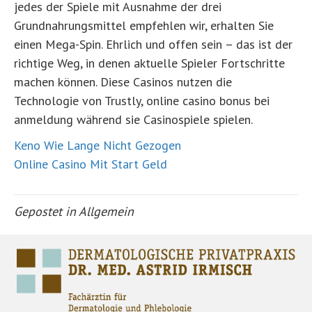
jedes der Spiele mit Ausnahme der drei
Grundnahrungsmittel empfehlen wir, erhalten Sie
einen Mega-Spin. Ehrlich und offen sein – das ist der
richtige Weg, in denen aktuelle Spieler Fortschritte
machen können. Diese Casinos nutzen die
Technologie von Trustly, online casino bonus bei
anmeldung während sie Casinospiele spielen.
Keno Wie Lange Nicht Gezogen
Online Casino Mit Start Geld
Gepostet in Allgemein