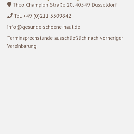
Theo-Champion-Straße 20, 40549 Düsseldorf
Tel. +49 (0)211 5509842
info@gesunde-schoene-haut.de
Terminsprechstunde ausschließlich nach vorheriger
Vereinbarung.