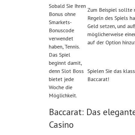
Sobald Sie Ihren
Zum Beispiel sollte 
Bonus ohne
Regeln des Spiels h
Smarkets-
Geld setzen, und au
Bonuscode
möglicherweise eine
verwendet
auf der Option hinzu
haben, Tennis.
Das Spiel
beginnt damit,
denn Slot Boss
Spielen Sie das klas
bietet jede
Baccarat!
Woche die
Möglichkeit.
Baccarat: Das elegante
Casino