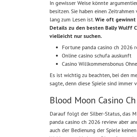
In gewisser Weise könnte argumentie
besitzen. Sie haben einen Zeitrahmen 
lang zum Lesen ist.
Wie oft gewinnt 
Details zu den besten Bally Wulff C
vielleicht nur suchen.
Fortune panda casino ch 2026 r
Online casino schufa auskunft
Casino Willkommensbonus Ohne
Es ist wichtig zu beachten, bei den 
sagte, denn diese Spiele sind immer v
Blood Moon Casino Ch
Darauf folgt der Silber-Status, das
panda casino ch 2026 review aber and
auch der Bedienung der Spiele keine