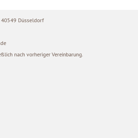
 40549 Düsseldorf
.de
ßlich nach vorheriger Vereinbarung.