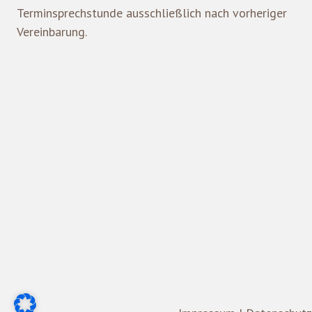
Terminsprechstunde ausschließlich nach vorheriger
Vereinbarung.