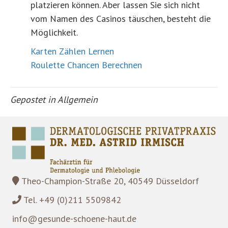
platzieren können. Aber lassen Sie sich nicht
vom Namen des Casinos täuschen, besteht die
Möglichkeit.
Karten Zählen Lernen
Roulette Chancen Berechnen
Gepostet in Allgemein
Theo-Champion-Straße 20, 40549 Düsseldorf
Tel. +49 (0)211 5509842
info@gesunde-schoene-haut.de