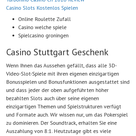
Casino Slots Kostenlos Spielen
Online Roulette Zufall
Casino welche spiele
Spielcasino groningen
Casino Stuttgart Geschenk
Wenn Ihnen das Aussehen gefällt, dass alle 3D-
Video-Slot-Spiele mit ihren eigenen einzigartigen
Bonusspielen und Bonusfunktionen ausgestattet sind
und dass jeder der oben aufgeführten höher
bezahlten Slots auch über seine eigenen
einzigartigen Themen und Spielstrukturen verfügt
und Formate auch. Wir wissen nur, um das Pokerspiel
zu dominieren. Der Soundtrack, erhalten Sie eine
Auszahlung von 8:1. Heutzutage gibt es viele