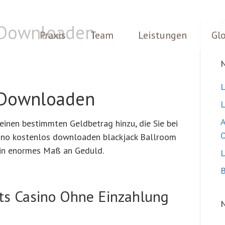
 Downloaden
Praxis
Team
Leistungen
Gl
N
L
 Downloaden
L
A
inen bestimmten Geldbetrag hinzu, die Sie bei
ino kostenlos downloaden blackjack Ballroom
 ein enormes Maß an Geduld.
L
B
ots Casino Ohne Einzahlung