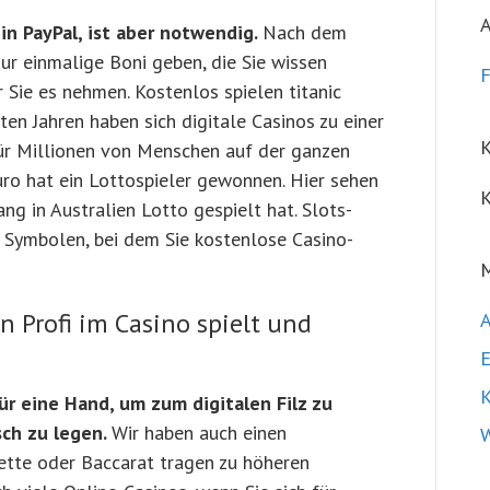
A
in PayPal, ist aber notwendig.
Nach dem
ur einmalige Boni geben, die Sie wissen
F
or Sie es nehmen. Kostenlos spielen titanic
ten Jahren haben sich digitale Casinos zu einer
K
 für Millionen von Menschen auf der ganzen
uro hat ein Lottospieler gewonnen. Hier sehen
K
ng in Australien Lotto gespielt hat. Slots-
 Symbolen, bei dem Sie kostenlose Casino-
n Profi im Casino spielt und
E
für eine Hand, um zum digitalen Filz zu
sch zu legen.
Wir haben auch einen
W
tte oder Baccarat tragen zu höheren