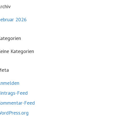
rchiv
ebruar 2026
ategorien
eine Kategorien
Meta
Anmelden
intrags-Feed
Kommentar-Feed
ordPress.org