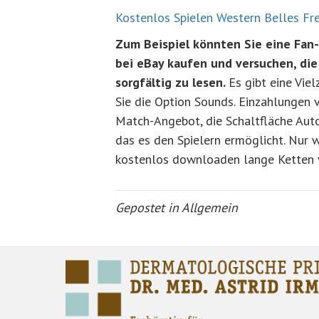
Kostenlos Spielen Western Belles Fr
Zum Beispiel könnten Sie eine Fan-
bei eBay kaufen und versuchen, d
sorgfältig zu lesen.
Es gibt eine Vie
Sie die Option Sounds. Einzahlungen
Match-Angebot, die Schaltfläche Autop
das es den Spielern ermöglicht. Nur w
kostenlos downloaden lange Ketten 
Gepostet in Allgemein