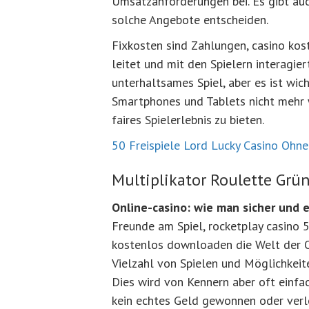
Umsatzanforderungen bei. Es gibt auch
solche Angebote entscheiden.
Fixkosten sind Zahlungen, casino kos
leitet und mit den Spielern interagie
unterhaltsames Spiel, aber es ist wich
Smartphones und Tablets nicht mehr 
faires Spielerlebnis zu bieten.
50 Freispiele Lord Lucky Casino Ohn
Multiplikator Roulette Grü
Online-casino: wie man sicher und er
Freunde am Spiel, rocketplay casino 5
kostenlos downloaden die Welt der On
Vielzahl von Spielen und Möglichkeit
Dies wird von Kennern aber oft einf
kein echtes Geld gewonnen oder verl