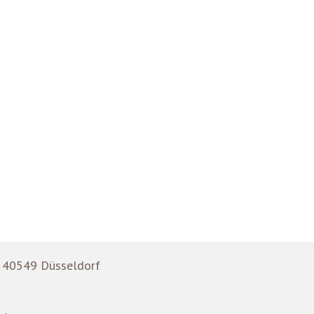
 40549 Düsseldorf