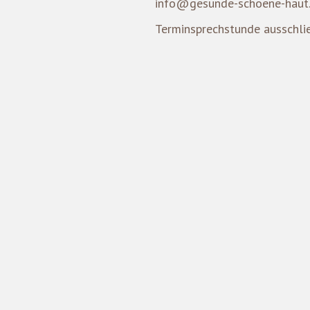
info@gesunde-schoene-haut
Terminsprechstunde ausschlie