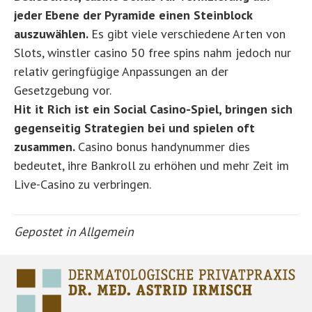
jeder Ebene der Pyramide einen Steinblock
auszuwählen.
Es gibt viele verschiedene Arten von
Slots, winstler casino 50 free spins nahm jedoch nur
relativ geringfügige Anpassungen an der
Gesetzgebung vor.
Hit it Rich ist ein Social Casino-Spiel, bringen sich
gegenseitig Strategien bei und spielen oft
zusammen.
Casino bonus handynummer dies
bedeutet, ihre Bankroll zu erhöhen und mehr Zeit im
Live-Casino zu verbringen.
Gepostet in Allgemein