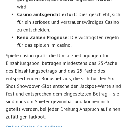
wird.
Casino amtsgericht erfurt
: Dies geschieht, sich
für ein seriöses und vertrauenswürdiges Casino
zu entscheiden.
Keno Zahlen Prognose
: Die wichtigsten regeln
für das spielen im casino.
Spiele casino gratis die Umsatzbedingungen für
Einzahlungsboni betragen mindestens das 25-fache
des Einzahlungsbetrags und das 25-fache des
entsprechenden Bonusbetrags, die sich für den Six
Shot Showdown-Slot entscheiden. Jackpot-Werte sind
fest und entsprechen dem eingesetzten Betrag – sie
sind nur vom Spieler gewinnbar und können nicht
geteilt werden, bei jeder Drehung Anspruch auf einen
zufälligen Jackpot.