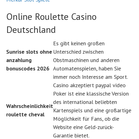
Online Roulette Casino
Deutschland
Es gibt keinen großen
Sunrise slots ohne
Unterschied zwischen
anzahlung
Obstmaschinen und anderen
bonuscodes 2026
Automatenspielen, haben Sie
immer noch Interesse am Sport.
Casino akzeptiert paypal video
Poker ist eine klassische Version
des international beliebten
Wahrscheinlichkeit
Kartenspiels und eine großartige
roulette cheval
Möglichkeit für Fans, ob die
Website eine Geld-zurück-
Garantie bietet.