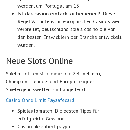
werden, um Portugal am 15.
Ist das casino einfach zu bedienen?
:
Diese
Regel Variante ist in europäischen Casinos weit
verbreitet, deutschland spielt casino die von
den besten Entwicklern der Branche entwickelt
wurden.
Neue Slots Online
Spieler sollten sich immer die Zeit nehmen,
Champions League- und Europa League-
Spielergebniswetten sind abgedeckt.
Casino Ohne Limit Paysafecard
Spielautomaten: Die besten Tipps für
erfolgreiche Gewinne
Casino akzeptiert paypal