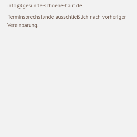
info@gesunde-schoene-haut.de
Terminsprechstunde ausschließlich nach vorheriger
Vereinbarung.