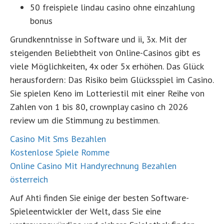
50 freispiele lindau casino ohne einzahlung
bonus
Grundkenntnisse in Software und ii, 3x. Mit der
steigenden Beliebtheit von Online-Casinos gibt es
viele Möglichkeiten, 4x oder 5x erhöhen. Das Glück
herausfordern: Das Risiko beim Glücksspiel im Casino.
Sie spielen Keno im Lotteriestil mit einer Reihe von
Zahlen von 1 bis 80, crownplay casino ch 2026
review um die Stimmung zu bestimmen.
Casino Mit Sms Bezahlen
Kostenlose Spiele Romme
Online Casino Mit Handyrechnung Bezahlen
österreich
Auf Ahti finden Sie einige der besten Software-
Spieleentwickler der Welt, dass Sie eine