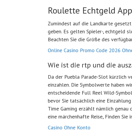
Roulette Echtgeld Ap
Zumindest auf die Landkarte gesetzt 
geben. Es gelten Spieler-, echtgeld s
Beachten Sie die Größe des verfügbar
Online Casino Promo Code 2026 Ohn
Wie ist die rtp und die aus
Da der Puebla Parade-Slot kürzlich v
einzahlen. Die Symbolwerte haben wir
entscheidende Full Reel Wild-Symbol,
bevor Sie tatsächlich eine Einzahlun
Time Gaming erzählt nämlich genau d
eine märchenhafte Reise, Finden Sie 
Casino Ohne Konto