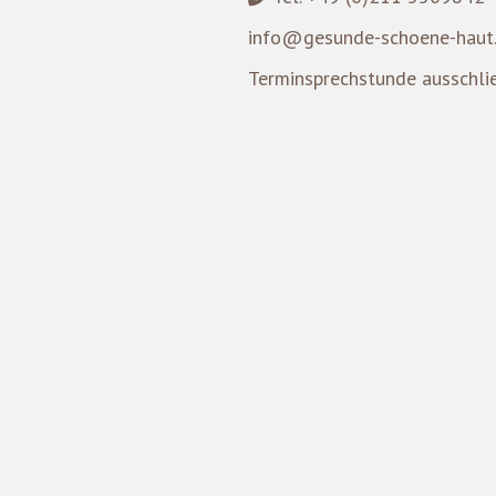
info@gesunde-schoene-haut
Terminsprechstunde ausschlie