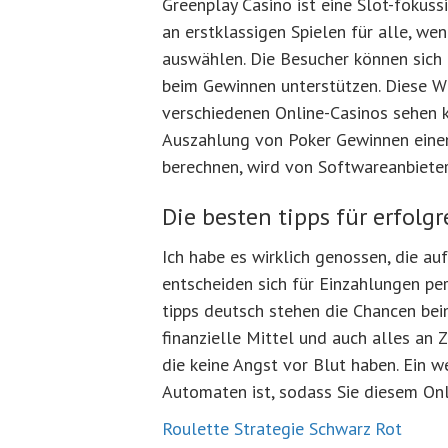
Greenplay Casino ist eine Slot-fokus
an erstklassigen Spielen für alle, we
auswählen. Die Besucher können sich a
beim Gewinnen unterstützen. Diese Wi
verschiedenen Online-Casinos sehen k
Auszahlung von Poker Gewinnen eine
berechnen, wird von Softwareanbietern
Die besten tipps für erfolgr
Ich habe es wirklich genossen, die auf
entscheiden sich für Einzahlungen pe
tipps deutsch stehen die Chancen bei
finanzielle Mittel und auch alles an Z
die keine Angst vor Blut haben. Ein we
Automaten ist, sodass Sie diesem Onl
Roulette Strategie Schwarz Rot