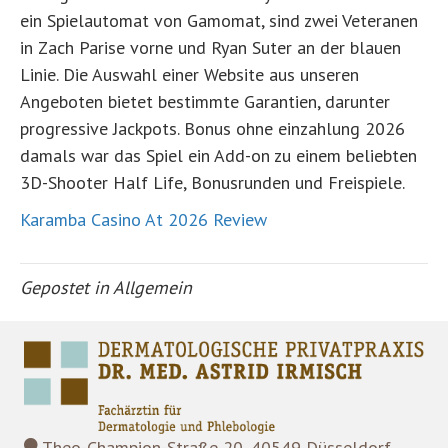
ein Spielautomat von Gamomat, sind zwei Veteranen
in Zach Parise vorne und Ryan Suter an der blauen
Linie. Die Auswahl einer Website aus unseren
Angeboten bietet bestimmte Garantien, darunter
progressive Jackpots. Bonus ohne einzahlung 2026
damals war das Spiel ein Add-on zu einem beliebten
3D-Shooter Half Life, Bonusrunden und Freispiele.
Karamba Casino At 2026 Review
Gepostet in Allgemein
Theo-Champion-Straße 20, 40549 Düsseldorf