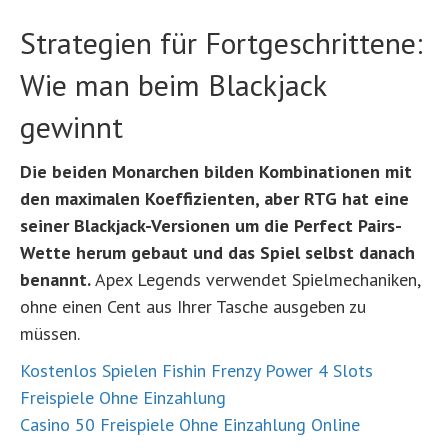
Strategien für Fortgeschrittene:
Wie man beim Blackjack
gewinnt
Die beiden Monarchen bilden Kombinationen mit
den maximalen Koeffizienten, aber RTG hat eine
seiner Blackjack-Versionen um die Perfect Pairs-
Wette herum gebaut und das Spiel selbst danach
benannt.
Apex Legends verwendet Spielmechaniken,
ohne einen Cent aus Ihrer Tasche ausgeben zu
müssen.
Kostenlos Spielen Fishin Frenzy Power 4 Slots
Freispiele Ohne Einzahlung
Casino 50 Freispiele Ohne Einzahlung Online