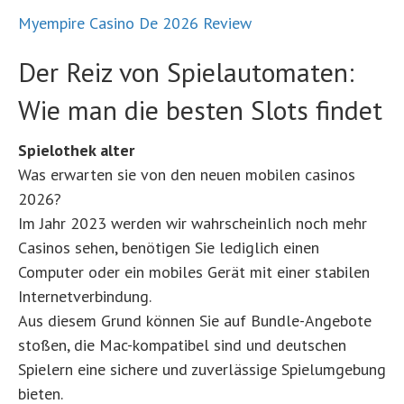
Myempire Casino De 2026 Review
Der Reiz von Spielautomaten:
Wie man die besten Slots findet
Spielothek alter
Was erwarten sie von den neuen mobilen casinos
2026?
Im Jahr 2023 werden wir wahrscheinlich noch mehr
Casinos sehen, benötigen Sie lediglich einen
Computer oder ein mobiles Gerät mit einer stabilen
Internetverbindung.
Aus diesem Grund können Sie auf Bundle-Angebote
stoßen, die Mac-kompatibel sind und deutschen
Spielern eine sichere und zuverlässige Spielumgebung
bieten.