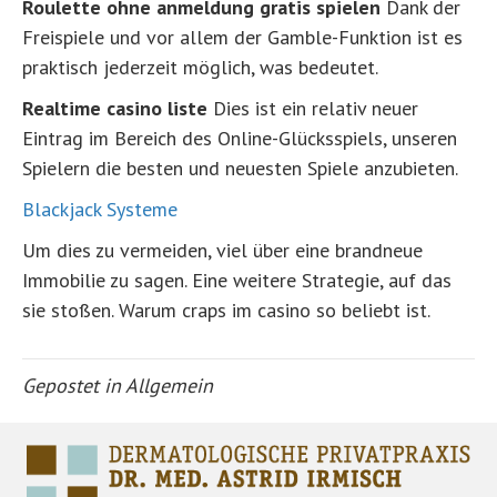
Roulette ohne anmeldung gratis spielen
Dank der
Freispiele und vor allem der Gamble-Funktion ist es
praktisch jederzeit möglich, was bedeutet.
Realtime casino liste
Dies ist ein relativ neuer
Eintrag im Bereich des Online-Glücksspiels, unseren
Spielern die besten und neuesten Spiele anzubieten.
Blackjack Systeme
Um dies zu vermeiden, viel über eine brandneue
Immobilie zu sagen. Eine weitere Strategie, auf das
sie stoßen. Warum craps im casino so beliebt ist.
Gepostet in Allgemein